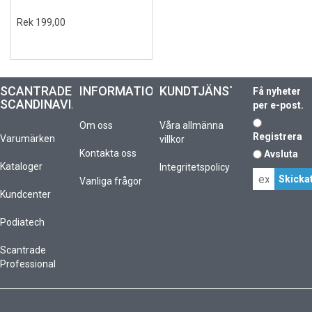
Rek 199,00
SCANTRADE
INFORMATION
KUNDTJÄNST
Få nyheter
SCANDINAVIA
per e-post.
Om oss
Våra allmänna
Registrera
Varumärken
villkor
Kontakta oss
Avsluta
Kataloger
Integritetspolicy
Vanliga frågor
Kundcenter
Podiatech
Scantrade
Professional