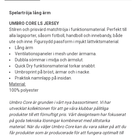
Spelartröja lång ärm
UMBRO CORE LS JERSEY
Stilren och prisvärd matchtröja i funktionsmaterial. Perfekt till
alla lagsporter, såsom fotboll, handboll och innebandy, både
ute och inne. Figursydd passform i mjukt lättviktsmaterial.
Lång ärm
Ventilationspaneler i mesh under ärmarna.
Dubbla sömmar i midja och ärmslut.
Quick Dry funktionsmaterial torkar snabbt.
Umbroprint på bröst, ärmar och i nacke.
Praktisk namnlapp på insidan.
Material:
100% polyester
Umbro Core är grunden i vårt nya bassortiment. Vi har
utvecklat kollektionen för att ge våra klubbar pålitliga
produkter till ett förnuftigt pris. Vårt designteam har fokuserat
på goda tekniska lösningar kombinerat med slitstarka
material. När du väljer Umbro Core kan du vara säker på att du
får produkter som är producerade för att fungera optimalt till