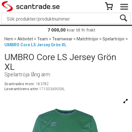
7 000,00
kvar till fri frakt
Hem
>
Aktivitet
>
Team
>
Teamwear
>
Matchtröjor
>
Spelartröjor
>
UMBRO Core LS Jersey Grön XL
UMBRO Core LS Jersey Grön
XL
Spelartröja lång ärm
Scantrades mcnr:
183782
Leverantörens artnr:
171033A900XL