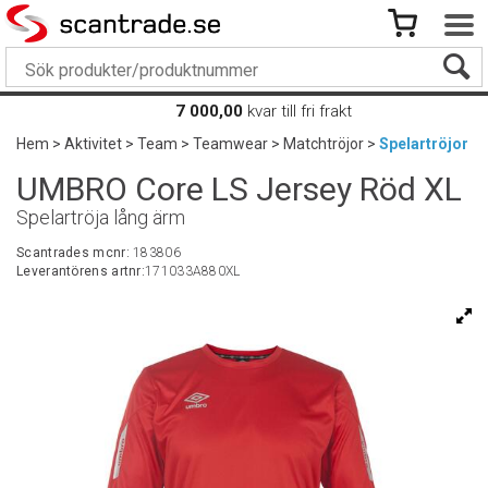
7 000,00
kvar till fri frakt
Hem
>
Aktivitet
>
Team
>
Teamwear
>
Matchtröjor
>
Spelartröjor
UMBRO Core LS Jersey Röd XL
Spelartröja lång ärm
Scantrades mcnr:
183806
Leverantörens artnr:
171033A880XL