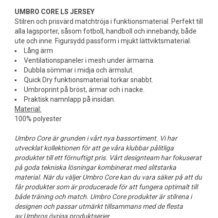
UMBRO CORE LS JERSEY
Stilren och prisvärd matchtröja i funktionsmaterial. Perfekt till
alla lagsporter, såsom fotboll, handboll och innebandy, både
ute och inne. Figursydd passform i mjukt lättviktsmaterial.
Lång ärm
Ventilationspaneler i mesh under ärmarna.
Dubbla sömmar i midja och ärmslut.
Quick Dry funktionsmaterial torkar snabbt.
Umbroprint på bröst, ärmar och i nacke.
Praktisk namnlapp på insidan.
Material:
100% polyester
Umbro Core är grunden i vårt nya bassortiment. Vi har
utvecklat kollektionen för att ge våra klubbar pålitliga
produkter till ett förnuftigt pris. Vårt designteam har fokuserat
på goda tekniska lösningar kombinerat med slitstarka
material. När du väljer Umbro Core kan du vara säker på att du
får produkter som är producerade för att fungera optimalt till
både träning och match. Umbro Core produkter är stilrena i
designen och passar utmärkt tillsammans med de flesta
av Umbros övriga produktserier.