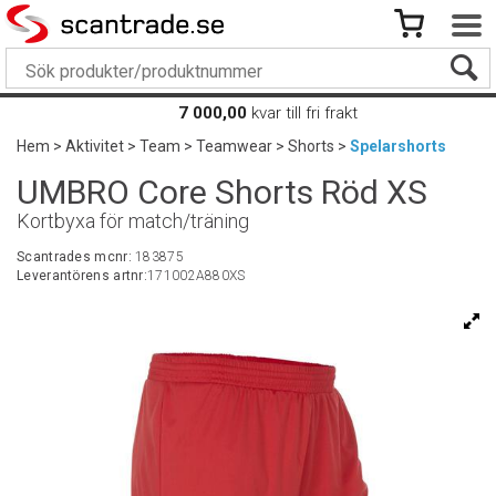
7 000,00
kvar till fri frakt
Hem
>
Aktivitet
>
Team
>
Teamwear
>
Shorts
>
Spelarshorts
UMBRO Core Shorts Röd XS
Kortbyxa för match/träning
Scantrades mcnr:
183875
Leverantörens artnr:
171002A880XS