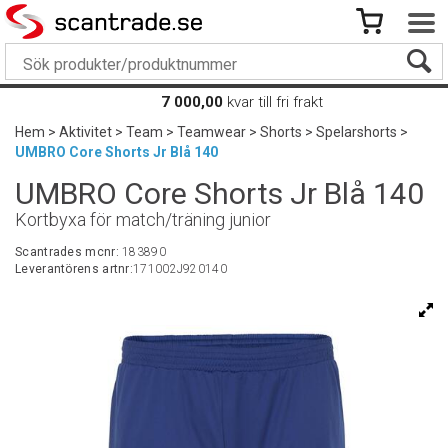
7 000,00
kvar till fri frakt
Hem
>
Aktivitet
>
Team
>
Teamwear
>
Shorts
>
Spelarshorts
>
UMBRO Core Shorts Jr Blå 140
UMBRO Core Shorts Jr Blå 140
Kortbyxa för match/träning junior
Scantrades mcnr:
183890
Leverantörens artnr:
171002J920140