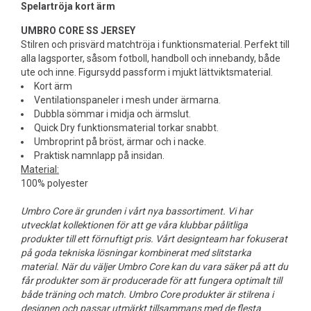
Spelartröja kort ärm
UMBRO CORE SS JERSEY
Stilren och prisvärd matchtröja i funktionsmaterial. Perfekt till
alla lagsporter, såsom fotboll, handboll och innebandy, både
ute och inne. Figursydd passform i mjukt lättviktsmaterial.
Kort ärm
Ventilationspaneler i mesh under ärmarna.
Dubbla sömmar i midja och ärmslut.
Quick Dry funktionsmaterial torkar snabbt.
Umbroprint på bröst, ärmar och i nacke.
Praktisk namnlapp på insidan.
Material:
100% polyester
Umbro Core är grunden i vårt nya bassortiment. Vi har
utvecklat kollektionen för att ge våra klubbar pålitliga
produkter till ett förnuftigt pris. Vårt designteam har fokuserat
på goda tekniska lösningar kombinerat med slitstarka
material. När du väljer Umbro Core kan du vara säker på att du
får produkter som är producerade för att fungera optimalt till
både träning och match. Umbro Core produkter är stilrena i
designen och passar utmärkt tillsammans med de flesta