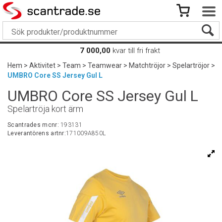
7 000,00
kvar till fri frakt
Hem
>
Aktivitet
>
Team
>
Teamwear
>
Matchtröjor
>
Spelartröjor
>
UMBRO Core SS Jersey Gul L
UMBRO Core SS Jersey Gul L
Spelartröja kort ärm
Scantrades mcnr:
193131
Leverantörens artnr:
171009A850L