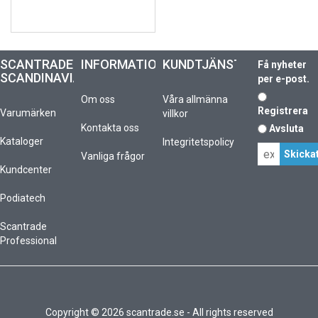
SCANTRADE
INFORMATION
KUNDTJÄNST
Få nyheter
SCANDINAVIA
per e-post.
Om oss
Våra allmänna
Registrera
Varumärken
villkor
Kontakta oss
Avsluta
Kataloger
Integritetspolicy
Vanliga frågor
Kundcenter
Podiatech
Scantrade
Professional
Copyright © 2026 scantrade.se - All rights reserved