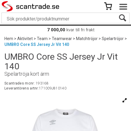
7 000,00
kvar till fri frakt
Hem
>
Aktivitet
>
Team
>
Teamwear
>
Matchtröjor
>
Spelartröjor
>
UMBRO Core SS Jersey Jr Vit 140
UMBRO Core SS Jersey Jr Vit
140
Spelartröja kort ärm
Scantrades mcnr:
193168
Leverantörens artnr:
171009J810140