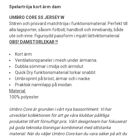
Spelartröja kort ärm dam
UMBRO CORE SS JERSEY W
Stilren och prisvärd matchtröja i funktionsmaterial. Perfekt till
alla lagsporter, såsom fotboll, handboll och innebandy, både
ute och inne. Figursydd passform i mjukt lättviktsmaterial.
OBS! DAMSTORLEKAR !!
Kort ärm
Ventilationspaneler i mesh under ärmarna.
Dubbla sömmar i midja och ärmslut.
Quick Dry funktionsmaterial torkar snabbt.
Umbroprint på bröst, ärmar och i nacke.
Praktisk namnlapp på insidan.
Material:
100% polyester
Umbro Core är grunden i vårt nya bassortiment. Vi har
utvecklat kollektionen för att ge våra klubbar pålitliga
produkter till ett förnuftigt pris. Vårt designteam har fokuserat
på goda tekniska lösningar kombinerat med slitstarka
material. När du väljer Umbro Core kan du vara säker på att du