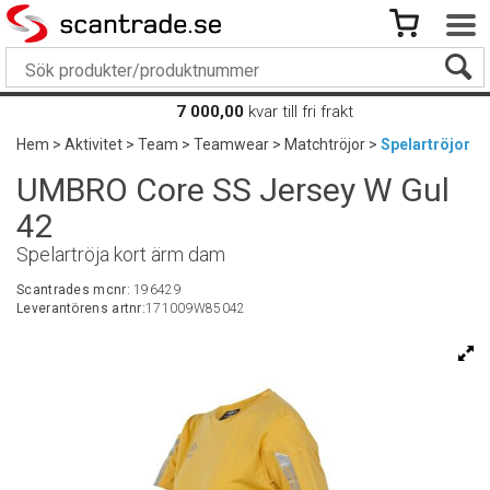
7 000,00
kvar till fri frakt
Hem
>
Aktivitet
>
Team
>
Teamwear
>
Matchtröjor
>
Spelartröjor
UMBRO Core SS Jersey W Gul
42
Spelartröja kort ärm dam
Scantrades mcnr:
196429
Leverantörens artnr:
171009W85042