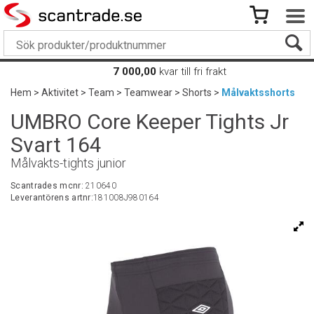
7 000,00
kvar till fri frakt
Hem
>
Aktivitet
>
Team
>
Teamwear
>
Shorts
>
Målvaktsshorts
UMBRO Core Keeper Tights Jr
Svart 164
Målvakts-tights junior
Scantrades mcnr:
210640
Leverantörens artnr:
181008J980164