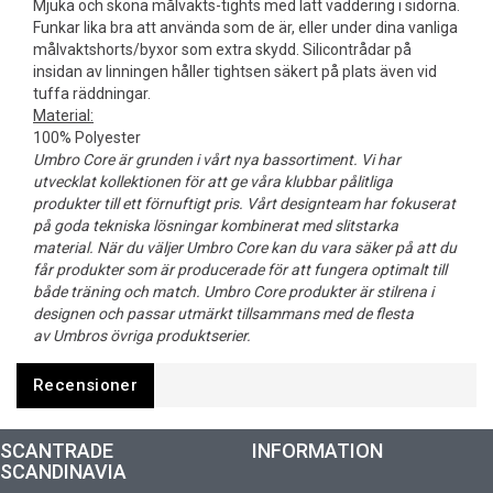
Mjuka och sköna målvakts-tights med lätt vaddering i sidorna.
Funkar lika bra att använda som de är, eller under dina vanliga
målvaktshorts/byxor som extra skydd. Silicontrådar på
insidan av linningen håller tightsen säkert på plats även vid
tuffa räddningar.
Material:
100% Polyester
Umbro Core är grunden i vårt nya bassortiment. Vi har
utvecklat kollektionen för att ge våra klubbar pålitliga
produkter till ett förnuftigt pris. Vårt designteam har fokuserat
på goda tekniska lösningar kombinerat med slitstarka
material. När du väljer Umbro Core kan du vara säker på att du
får produkter som är producerade för att fungera optimalt till
både träning och match. Umbro Core produkter är stilrena i
designen och passar utmärkt tillsammans med de flesta
av Umbros övriga produktserier.
Recensioner
SCANTRADE
INFORMATION
SCANDINAVIA