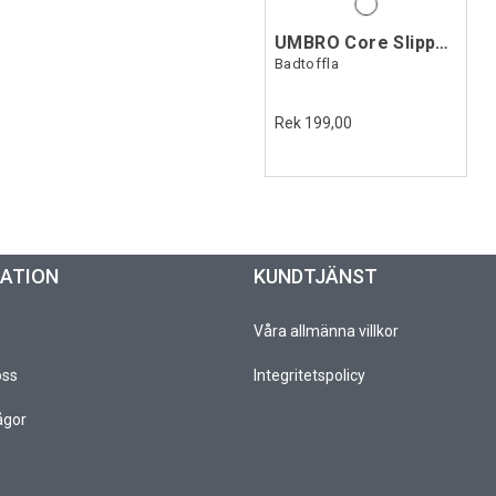
UMBRO Core Slippers
Badtoffla
Rek 199,00
MATION
KUNDTJÄNST
Våra allmänna villkor
oss
Integritetspolicy
ågor