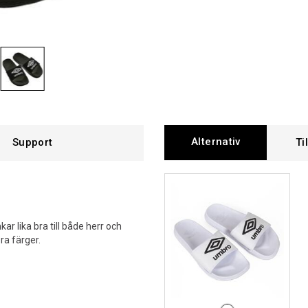
Alternativ
Support
Ti
r lika bra till både herr och
ra färger.