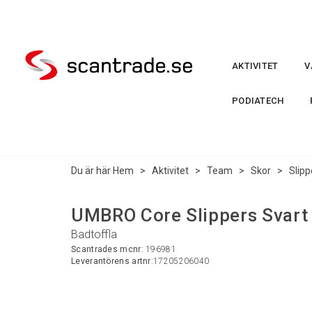
AKTIVITET
V
PODIATECH
Du är här
Hem
>
Aktivitet
>
Team
>
Skor
>
Slipp
UMBRO Core Slippers Svart
Badtoffla
Scantrades mcnr:
196981
Leverantörens artnr:
17205206040