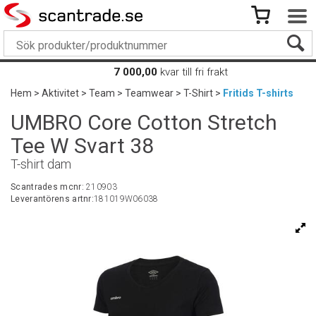
7 000,00
kvar till fri frakt
Hem
>
Aktivitet
>
Team
>
Teamwear
>
T-Shirt
>
Fritids T-shirts
UMBRO Core Cotton Stretch
Tee W Svart 38
T-shirt dam
Scantrades mcnr:
210903
Leverantörens artnr:
181019W06038