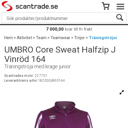
7 000,00
kvar till fri frakt
Hem
>
Aktivitet
>
Team
>
Teamwear
>
Tröjor
>
Träningströjor
UMBRO Core Sweat Halfzip J
Vinröd 164
Träningströja med krage junior
Scantrades mcnr:
227701
Leverantörens artnr:
182000J890164