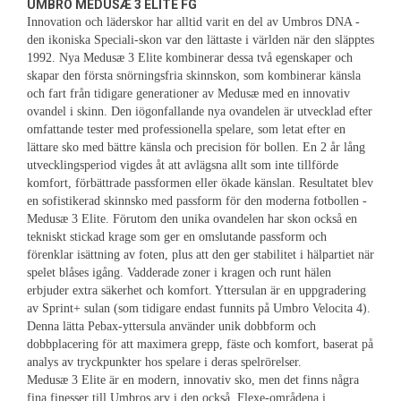
UMBRO MEDUSÆ 3 ELITE FG
Innovation och läderskor har alltid varit en del av Umbros DNA -
den ikoniska Speciali-skon var den lättaste i världen när den släpptes
1992. Nya Medusæ 3 Elite kombinerar dessa två egenskaper och
skapar den första snörningsfria skinnskon, som kombinerar känsla
och fart från tidigare generationer av Medusæ med en innovativ
ovandel i skinn. Den iögonfallande nya ovandelen är utvecklad efter
omfattande tester med professionella spelare, som letat efter en
lättare sko med bättre känsla och precision för bollen. En 2 år lång
utvecklingsperiod vigdes åt att avlägsna allt som inte tillförde
komfort, förbättrade passformen eller ökade känslan. Resultatet blev
en sofistikerad skinnsko med passform för den moderna fotbollen -
Medusæ 3 Elite. Förutom den unika ovandelen har skon också en
tekniskt stickad krage som ger en omslutande passform och
förenklar isättning av foten, plus att den ger stabilitet i hälpartiet när
spelet blåses igång. Vadderade zoner i kragen och runt hälen
erbjuder extra säkerhet och komfort. Yttersulan är en uppgradering
av Sprint+ sulan (som tidigare endast funnits på Umbro Velocita 4).
Denna lätta Pebax-yttersula använder unik dobbform och
dobbplacering för att maximera grepp, fäste och komfort, baserat på
analys av tryckpunkter hos spelare i deras spelrörelser.
Medusæ 3 Elite är en modern, innovativ sko, men det finns några
fina finesser till Umbros arv i den också. Flexe-områdena i