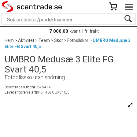
7 000,00
kvar till fri frakt
Hem
>
Aktivitet
>
Team
>
Skor
>
Fotbollskor
>
UMBRO Medusæ 3
Elite FG Svart 40,5
UMBRO Medusæ 3 Elite FG
Svart 40,5
Fotbollssko utan snörning
Scantrades mcnr:
245414
Leverantörens artnr:
81462UGXV40,5