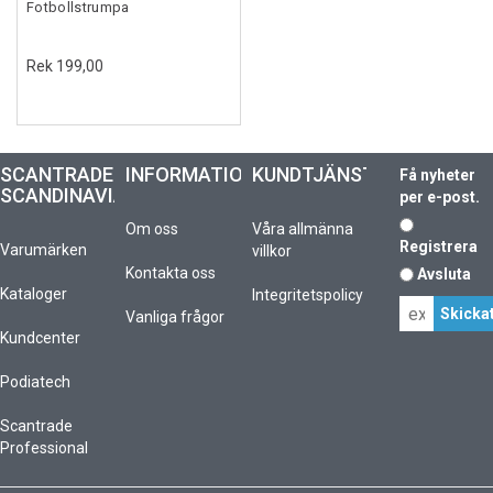
Fotbollstrumpa
Rek 199,00
SCANTRADE
INFORMATION
KUNDTJÄNST
Få nyheter
SCANDINAVIA
per e-post.
Om oss
Våra allmänna
Registrera
Varumärken
villkor
Kontakta oss
Avsluta
Kataloger
Integritetspolicy
Vanliga frågor
Kundcenter
Podiatech
Scantrade
Professional