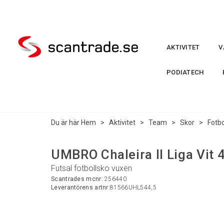
AKTIVITET
V
PODIATECH
Du är här
Hem
>
Aktivitet
>
Team
>
Skor
>
Fotbo
UMBRO Chaleira II Liga Vit 
Futsal fotbollsko vuxen
Scantrades mcnr:
256440
Leverantörens artnr:
81566UHL544,5