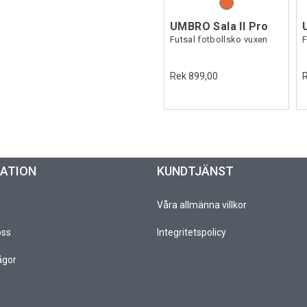
UMBRO Sala II Pro
Futsal fotbollsko vuxen
F
Rek 899,00
MATION
KUNDTJÄNST
Våra allmänna villkor
oss
Integritetspolicy
ågor