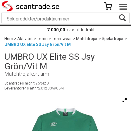
7 000,00
kvar till fri frakt
Hem
>
Aktivitet
>
Team
>
Teamwear
>
Matchtröjor
>
Spelartröjor
>
UMBRO UX Elite SS Jsy Grön/Vit M
UMBRO UX Elite SS Jsy
Grön/Vit M
Matchtröja kort ärm
Scantrades mcnr:
263420
Leverantörens artnr:
201200A903M