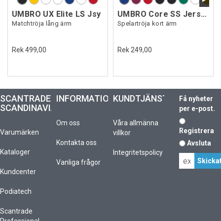
UMBRO UX Elite LS Jsy
UMBRO Core SS Jersey
Matchtröja lång ärm
Spelartröja kort ärm
Rek 499,00
Rek 249,00
SCANTRADE
INFORMATION
KUNDTJÄNST
Få nyheter
SCANDINAVIA
per e-post.
Om oss
Våra allmänna
Registrera
Varumärken
villkor
Kontakta oss
Avsluta
Kataloger
Integritetspolicy
Vanliga frågor
Kundcenter
Podiatech
Scantrade