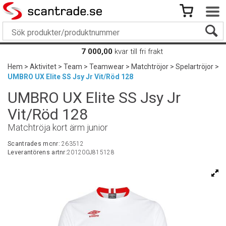
7 000,00
kvar till fri frakt
Hem
>
Aktivitet
>
Team
>
Teamwear
>
Matchtröjor
>
Spelartröjor
>
UMBRO UX Elite SS Jsy Jr Vit/Röd 128
UMBRO UX Elite SS Jsy Jr
Vit/Röd 128
Matchtröja kort ärm junior
Scantrades mcnr:
263512
Leverantörens artnr:
201200J815128