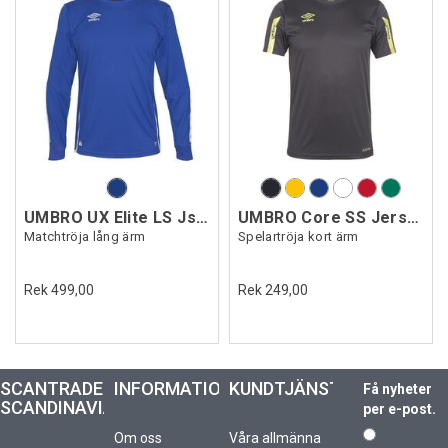
UMBRO UX Elite LS Jsy Jr
UMBRO Core SS Jersey Jr
Matchtröja lång ärm
Spelartröja kort ärm
Rek 499,00
Rek 249,00
SCANTRADE
INFORMATION
KUNDTJÄNST
Få nyheter
SCANDINAVIA
per e-post.
Om oss
Våra allmänna