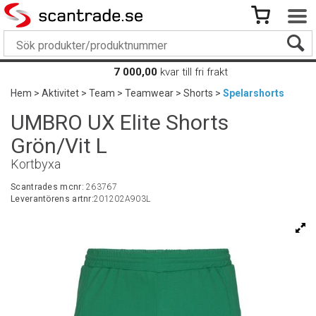
7 000,00
kvar till fri frakt
Hem
>
Aktivitet
>
Team
>
Teamwear
>
Shorts
>
Spelarshorts
UMBRO UX Elite Shorts
Grön/Vit L
Kortbyxa
Scantrades mcnr:
263767
Leverantörens artnr:
201202A903L