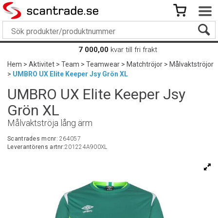
7 000,00
kvar till fri frakt
Hem
>
Aktivitet
>
Team
>
Teamwear
>
Matchtröjor
>
Målvaktströjor
>
UMBRO UX Elite Keeper Jsy Grön XL
UMBRO UX Elite Keeper Jsy
Grön XL
Målvaktströja lång ärm
Scantrades mcnr:
264057
Leverantörens artnr:
201224A900XL