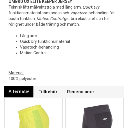
UMBRO UX ELITE KEEPER JERSEY
Teknisk lätt målvaktströja med lång ärm.
Quick Dry
funktionsmaterial som andas och
Vapatech
-behandling för
bästa funktion.
Motion Control
ger bra elasticitet och full
rörlighet under både träning och match.
Lång ärm
Quick Dry funktionsmaterial
Vapatech-behandling
Motion Control
Material:
100% polyester
Alternativ
Tillbehör
Recensioner