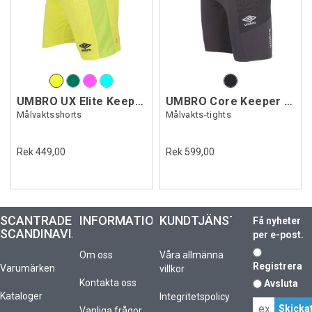
UMBRO UX Elite Keeper Shorts
UMBRO Core Keeper Tights
Målvaktsshorts
Målvakts-tights
Rek 449,00
Rek 599,00
SCANTRADE
INFORMATION
KUNDTJÄNST
Få nyheter
SCANDINAVIA
per e-post.
Om oss
Våra allmänna
Registrera
Varumärken
villkor
Kontakta oss
Avsluta
Kataloger
Integritetspolicy
Vanliga frågor