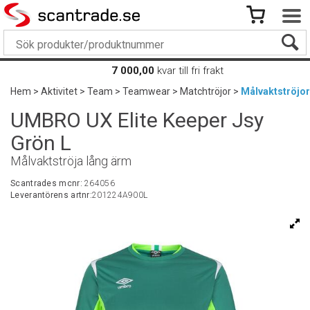
7 000,00
kvar till fri frakt
Hem
>
Aktivitet
>
Team
>
Teamwear
>
Matchtröjor
>
Målvaktströjor
UMBRO UX Elite Keeper Jsy
Grön L
Målvaktströja lång ärm
Scantrades mcnr:
264056
Leverantörens artnr:
201224A900L