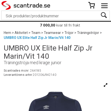
7 000,00
kvar till fri frakt
Hem
>
Aktivitet
>
Team
>
Teamwear
>
Tröjor
>
Träningströjor
>
UMBRO UX Elite Half Zip Jr Marin/Vit 140
UMBRO UX Elite Half Zip Jr
Marin/Vit 140
Träningströja med krage junior
Scantrades mcnr:
264185
Leverantörens artnr:
201206J942140