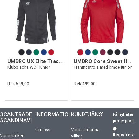
UMBRO UX Elite Track Jacket Jr
UMBRO Core Sweat Halfzip J
Klubbjacka WCT junior
Träningströja med krage junior
Rek 699,00
Rek 499,00
SCANTRADE
INFORMATION
KUNDTJÄNST
Få nyheter
SCANDINAVIA
per e-post.
Om oss
Våra allmänna
Registrera
Varumärken
villkor