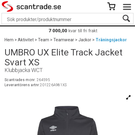
7 000,00
kvar till fri frakt
Hem
>
Aktivitet
>
Team
>
Teamwear
>
Jackor
>
Träningsjackor
UMBRO UX Elite Track Jacket
Svart XS
Klubbjacka WCT
Scantrades mcnr:
264595
Leverantörens artnr:
201226A981XS