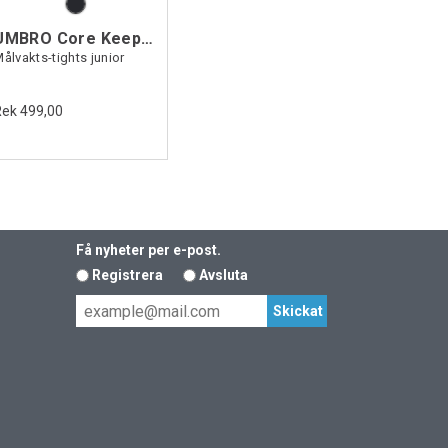
UMBRO Core Keeper Tights Jr
ålvakts-tights junior
Rek 499,00
Få nyheter per e-post.
Registrera
Avsluta