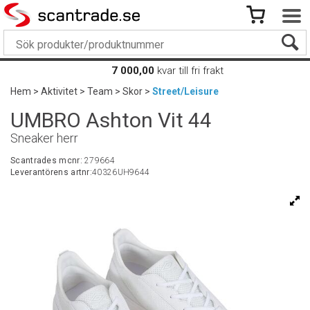
7 000,00
kvar till fri frakt
Hem
>
Aktivitet
>
Team
>
Skor
>
Street/Leisure
UMBRO Ashton Vit 44
Sneaker herr
Scantrades mcnr:
279664
Leverantörens artnr:
40326UH9644