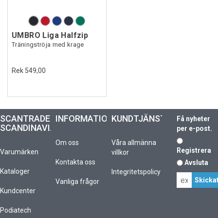
UMBRO Liga Halfzip
Träningströja med krage
Rek 549,00
SCANTRADE
INFORMATION
KUNDTJÄNST
Få nyheter
SCANDINAVIA
per e-post.
Om oss
Våra allmänna
Registrera
Varumärken
villkor
Kontakta oss
Avsluta
Kataloger
Integritetspolicy
Vanliga frågor
Kundcenter
Podiatech