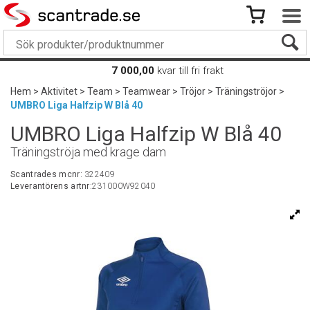
7 000,00
kvar till fri frakt
Hem
>
Aktivitet
>
Team
>
Teamwear
>
Tröjor
>
Träningströjor
>
UMBRO Liga Halfzip W Blå 40
UMBRO Liga Halfzip W Blå 40
Träningströja med krage dam
Scantrades mcnr:
322409
Leverantörens artnr:
231000W92040