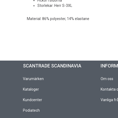
Fickor i sidorna
Storlekar: Herr S-3XL
Material: 86% polyester, 14% elastane
SCANTRADE SCANDINAVIA
INFOR
Varumärken
Om oss
Kataloger
Kontakta 
Kundcenter
Vanliga fr
Podiatech