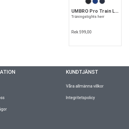
UMBRO Pro Train Legging
Träningstights herr
Rek 599,00
MATION
KUNDTJÄNST
Våra allmänna villkor
oss
Integritetspolicy
ågor