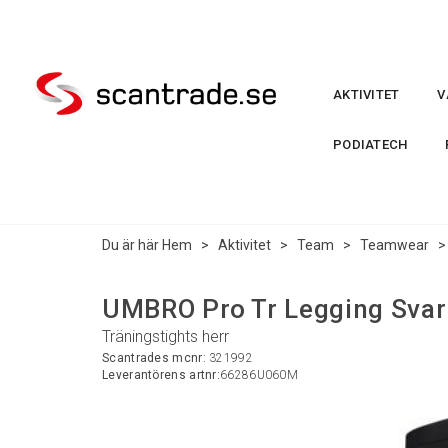
AKTIVITET
V
PODIATECH
Du är här
Hem
>
Aktivitet
>
Team
>
Teamwear
UMBRO Pro Tr Legging Svar
Träningstights herr
Scantrades mcnr:
321992
Leverantörens artnr:
66286U060M