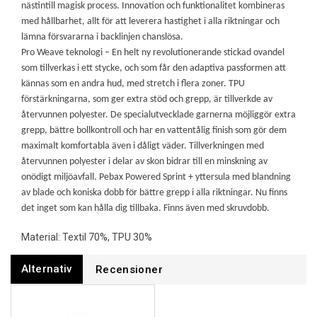
nästintill magisk process. Innovation och funktionalitet kombineras
med hållbarhet, allt för att leverera hastighet i alla riktningar och
lämna försvararna i backlinjen chanslösa.
Pro Weave teknologi – En helt ny revolutionerande stickad ovandel
som tillverkas i ett stycke, och som får den adaptiva passformen att
kännas som en andra hud, med stretch i flera zoner. TPU
förstärkningarna, som ger extra stöd och grepp, är tillverkde av
återvunnen polyester. De specialutvecklade garnerna möjliggör extra
grepp, bättre bollkontroll och har en vattentålig finish som gör dem
maximalt komfortabla även i dåligt väder.
Tillverkningen med
återvunnen polyester i delar av skon bidrar till en minskning av
onödigt miljöavfall. Pebax Powered Sprint + yttersula med blandning
av blade och koniska dobb för bättre grepp i alla riktningar. Nu finns
det inget som kan hålla dig tillbaka. Finns även med skruvdobb.
Material: Textil 70%, TPU 30%
Alternativ
Recensioner