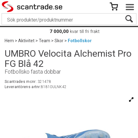
7 000,00
kvar till fri frakt
Hem
>
Aktivitet
>
Team
>
Skor
>
Fotbollskor
UMBRO Velocita Alchemist Pro
FG Blå 42
Fotbollsko fasta dobbar
Scantrades mcnr:
321478
Leverantörens artnr:
81810ULNK42