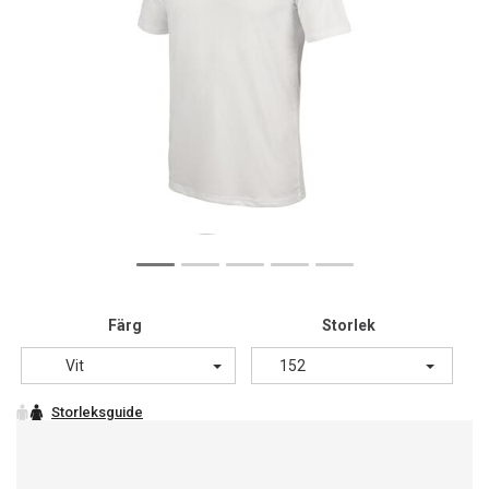
Färg
Storlek
Vit
152