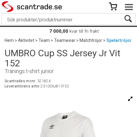
7 000,00
kvar till fri frakt
Hem
>
Aktivitet
>
Team
>
Teamwear
>
Matchtröjor
>
Spelartröjor
UMBRO Cup SS Jersey Jr Vit
152
Tränings t-shirt junior
Scantrades mcnr:
321824
Leverantörens artnr:
231006J810152