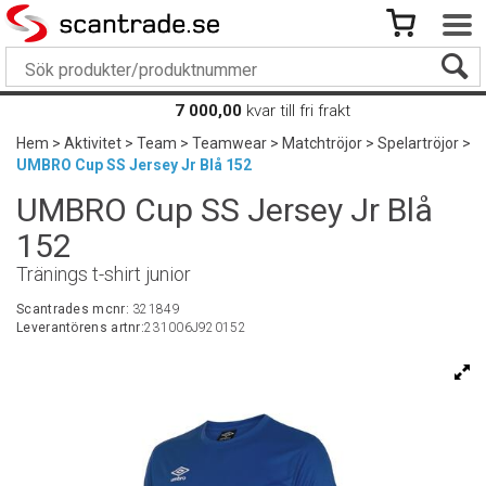
7 000,00
kvar till fri frakt
Hem
>
Aktivitet
>
Team
>
Teamwear
>
Matchtröjor
>
Spelartröjor
>
UMBRO Cup SS Jersey Jr Blå 152
UMBRO Cup SS Jersey Jr Blå
152
Tränings t-shirt junior
Scantrades mcnr:
321849
Leverantörens artnr:
231006J920152