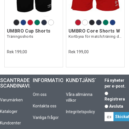
UMBRO Cup Shorts
UMBRO Core Shorts W
Träningsshorts
Kortbyxa för match/träning dam
Rek 199,00
Rek 199,00
SCANTRADE
INFORMATION
KUNDTJÄNST
Få nyheter
SCANDINAVIA
per e-post.
Om oss
Våra allmänna
Registrera
Varumärken
villkor
Kontakta oss
Avsluta
Kataloger
Integritetspolicy
Vanliga frågor
Kundcenter