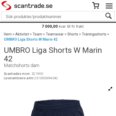
7 000,00
kvar till fri frakt
Hem
>
Aktivitet
>
Team
>
Teamwear
>
Shorts
>
Träningsshorts
>
UMBRO Liga Shorts W Marin 42
UMBRO Liga Shorts W Marin
42
Matchshorts dam
Scantrades mcnr:
321900
Leverantörens artnr:
231005W94042