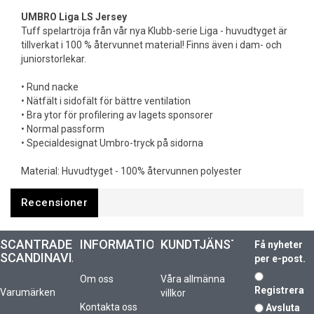
UMBRO Liga LS Jersey
Tuff spelartröja från vår nya Klubb-serie Liga - huvudtyget är
tillverkat i 100 % återvunnet material! Finns även i dam- och
juniorstorlekar.
• Rund nacke
• Nätfält i sidofält för bättre ventilation
• Bra ytor för profilering av lagets sponsorer
• Normal passform
• Specialdesignat Umbro-tryck på sidorna
Material: Huvudtyget - 100% återvunnen polyester
Recensioner
SCANTRADE
INFORMATION
KUNDTJÄNST
Få nyheter
SCANDINAVIA
per e-post.
Om oss
Våra allmänna
Registrera
Varumärken
villkor
Kontakta oss
Avsluta