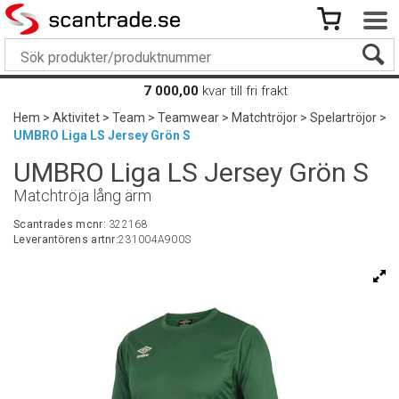
7 000,00
kvar till fri frakt
Hem
>
Aktivitet
>
Team
>
Teamwear
>
Matchtröjor
>
Spelartröjor
>
UMBRO Liga LS Jersey Grön S
UMBRO Liga LS Jersey Grön S
Matchtröja lång ärm
Scantrades mcnr:
322168
Leverantörens artnr:
231004A900S