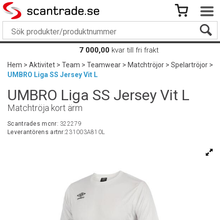
7 000,00
kvar till fri frakt
Hem
>
Aktivitet
>
Team
>
Teamwear
>
Matchtröjor
>
Spelartröjor
>
UMBRO Liga SS Jersey Vit L
UMBRO Liga SS Jersey Vit L
Matchtröja kort ärm
Scantrades mcnr:
322279
Leverantörens artnr:
231003A810L