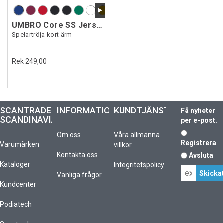
UMBRO Core SS Jersey
Spelartröja kort ärm
Rek 249,00
SCANTRADE
INFORMATION
KUNDTJÄNST
Få nyheter
SCANDINAVIA
per e-post.
Om oss
Våra allmänna
Registrera
Varumärken
villkor
Kontakta oss
Avsluta
Kataloger
Integritetspolicy
Vanliga frågor
Kundcenter
Podiatech