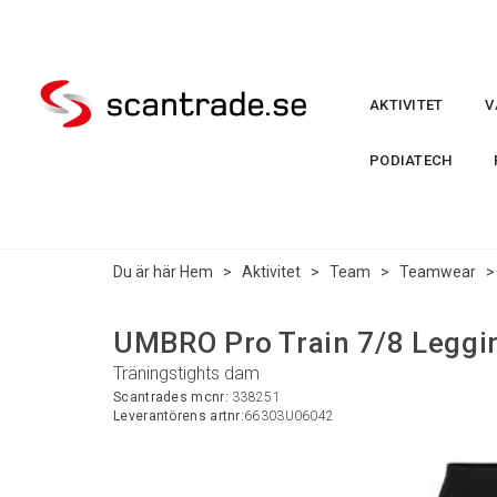
AKTIVITET
V
PODIATECH
Du är här
Hem
>
Aktivitet
>
Team
>
Teamwear
UMBRO Pro Train 7/8 Leggi
Träningstights dam
Scantrades mcnr:
338251
Leverantörens artnr:
66303U06042