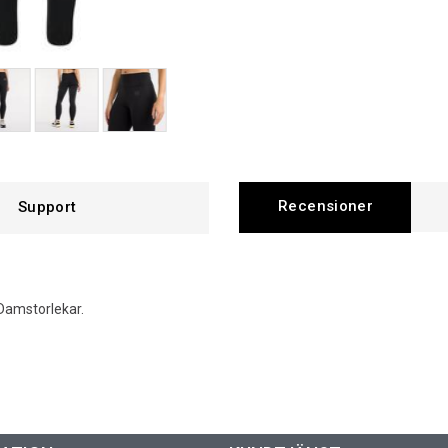
Recensioner
Support
 Damstorlekar.