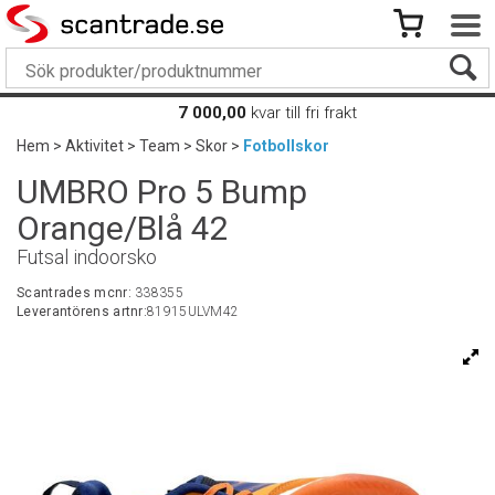
7 000,00
kvar till fri frakt
Hem
>
Aktivitet
>
Team
>
Skor
>
Fotbollskor
UMBRO Pro 5 Bump
Orange/Blå 42
Futsal indoorsko
Scantrades mcnr:
338355
Leverantörens artnr:
81915ULVM42