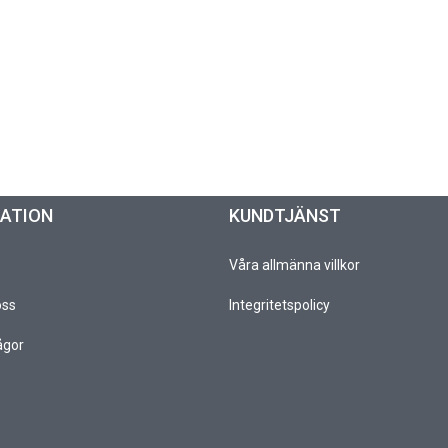
MATION
KUNDTJÄNST
Våra allmänna villkor
oss
Integritetspolicy
ågor