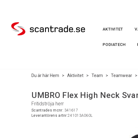
AKTIVITET
V
PODIATECH
Du är här
Hem
>
Aktivitet
>
Team
>
Teamwear
UMBRO Flex High Neck Svar
Fritidströja herr
Scantrades mcnr:
341617
Leverantörens artnr:
241013A060L