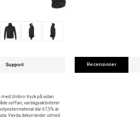
Recensioner
Support
ge med Umbro-tryck på sidan.
de soffan, vardagsaktiviteter
t polyestermaterial där 67,5% är
änsla. Vävda dekorränder utmed