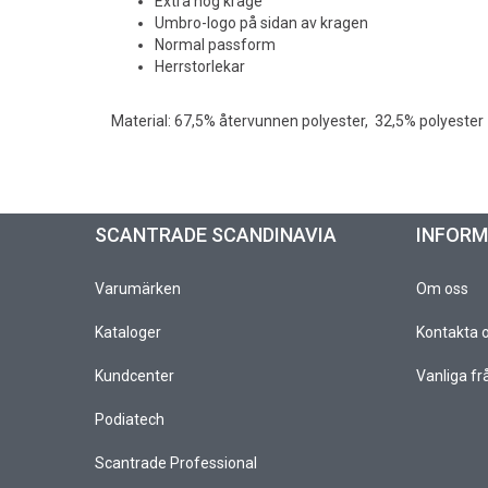
Extra hög krage
Umbro-logo på sidan av kragen
Normal passform
Herrstorlekar
Material: 67,5% återvunnen polyester, 32,5% polyester
SCANTRADE SCANDINAVIA
INFOR
Varumärken
Om oss
Kataloger
Kontakta 
Kundcenter
Vanliga fr
Podiatech
Scantrade Professional