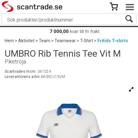
7 000,00
kvar till fri frakt
Hem
>
Aktivitet
>
Team
>
Teamwear
>
T-Shirt
>
Fritids T-shirts
UMBRO Rib Tennis Tee Vit M
Piketröja
Scantrades mcnr:
341024
Leverantörens artnr:
66392U13VM