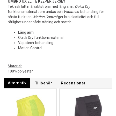
UMBRO UX ELITE KEEPER JERSEY
Teknisk lätt målvaktströja med lång ärm.
Quick Dry
funktionsmaterial som andas och
Vapatech
-behandling för
bästa funktion.
Motion Control
ger bra elasticitet och full
rörlighet under både träning och match.
Lång ärm
Quick Dry funktionsmaterial
Vapatech-behandling
Motion Control
Material:
100% polyester
Alternativ
Tillbehör
Recensioner