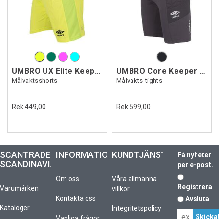
UMBRO UX Elite Keeper Shorts
UMBRO Core Keeper Tights
Målvaktsshorts
Målvakts-tights
Rek 449,00
Rek 599,00
SCANTRADE
INFORMATION
KUNDTJÄNST
Få nyheter
SCANDINAVIA
per e-post.
Om oss
Våra allmänna
Registrera
Varumärken
villkor
Kontakta oss
Avsluta
Kataloger
Integritetspolicy
Vanliga frågor