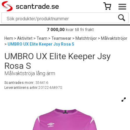
7 000,00
kvar till fri frakt
Hem
>
Aktivitet
>
Team
>
Teamwear
>
Matchtröjor
>
Målvaktströjor
>
UMBRO UX Elite Keeper Jsy Rosa S
UMBRO UX Elite Keeper Jsy
Rosa S
Målvaktströja lång ärm
Scantrades mcnr:
356416
Leverantörens artnr:
201224A897S