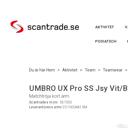
AKTIVITET
V
PODIATECH
Du är här
Hem
>
Aktivitet
>
Team
>
Teamwear
UMBRO UX Pro SS Jsy Vit/B
Matchtröja kort ärm
Scantrades mcnr:
357002
Leverantörens artnr:
251000A813M