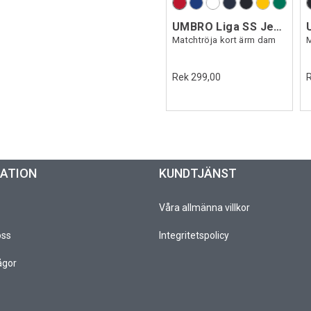
UMBRO Liga SS Jersey W
Matchtröja kort ärm dam
M
Rek 299,00
MATION
KUNDTJÄNST
Våra allmänna villkor
oss
Integritetspolicy
ågor