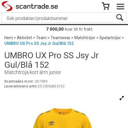
7 000,00
kvar till fri frakt
Hem
>
Aktivitet
>
Team
>
Teamwear
>
Matchtröjor
>
Spelartröjor
>
UMBRO UX Pro SS Jsy Jr Gul/Blå 152
UMBRO UX Pro SS Jsy Jr
Gul/Blå 152
Matchtröja kort ärm junior
Scantrades mcnr:
357099
Leverantörens artnr:
251000J853152