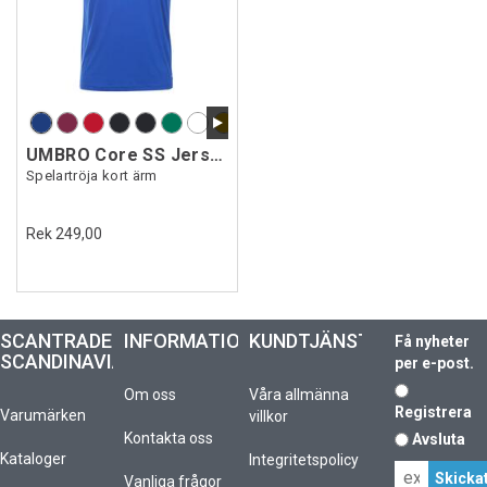
UMBRO Core SS Jersey
Spelartröja kort ärm
Rek 249,00
SCANTRADE
INFORMATION
KUNDTJÄNST
Få nyheter
SCANDINAVIA
per e-post.
Om oss
Våra allmänna
Registrera
Varumärken
villkor
Kontakta oss
Avsluta
Kataloger
Integritetspolicy
Vanliga frågor