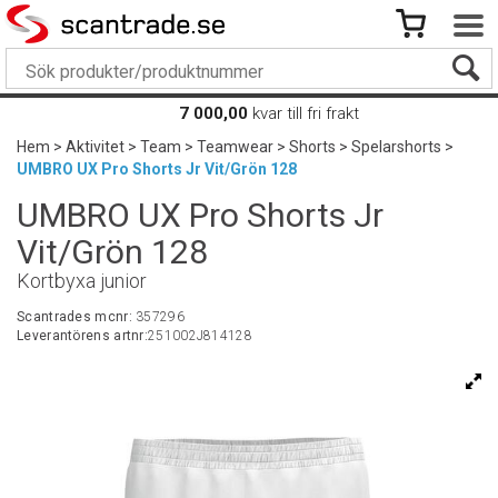
7 000,00
kvar till fri frakt
Hem
>
Aktivitet
>
Team
>
Teamwear
>
Shorts
>
Spelarshorts
>
UMBRO UX Pro Shorts Jr Vit/Grön 128
UMBRO UX Pro Shorts Jr
Vit/Grön 128
Kortbyxa junior
Scantrades mcnr:
357296
Leverantörens artnr:
251002J814128