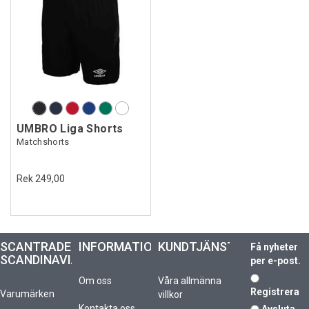
UMBRO Liga Shorts
Matchshorts
Rek 249,00
SCANTRADE
INFORMATION
KUNDTJÄNST
Få nyheter
SCANDINAVIA
per e-post.
Om oss
Våra allmänna
Registrera
Varumärken
villkor
Kontakta oss