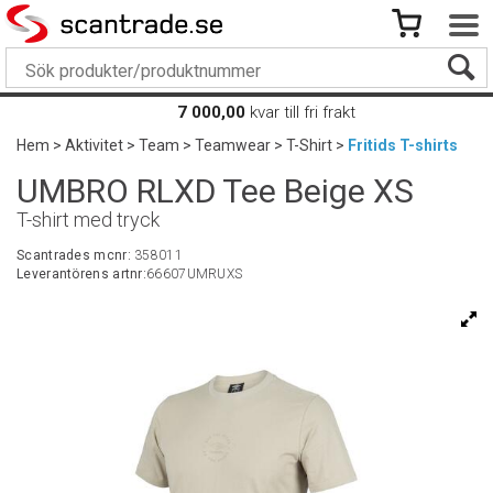
7 000,00
kvar till fri frakt
Hem
>
Aktivitet
>
Team
>
Teamwear
>
T-Shirt
>
Fritids T-shirts
UMBRO RLXD Tee Beige XS
T-shirt med tryck
Scantrades mcnr:
358011
Leverantörens artnr:
66607UMRUXS