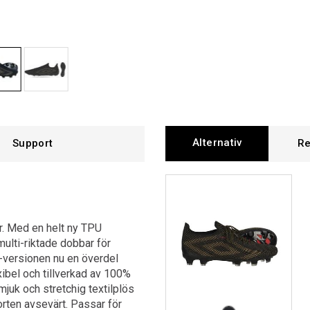
Alternativ
Support
Re
r. Med en helt ny TPU
multi-riktade dobbar för
b-versionen nu en överdel
ibel och tillverkad av 100%
mjuk och stretchig textilplös
orten avsevärt.
Passar för