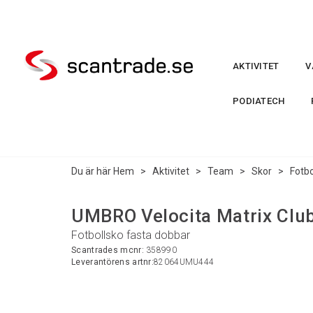
AKTIVITET
V
PODIATECH
Du är här
Hem
>
Aktivitet
>
Team
>
Skor
>
Fotbo
UMBRO Velocita Matrix Club
Fotbollsko fasta dobbar
Scantrades mcnr:
358990
Leverantörens artnr:
82064UMU444