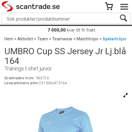
7 000,00
kvar till fri frakt
Hem
>
Aktivitet
>
Team
>
Teamwear
>
Matchtröjor
>
Spelartröjor
UMBRO Cup SS Jersey Jr Lj.blå
164
Tränings t-shirt junior
Scantrades mcnr:
365726
Leverantörens artnr:
231006J473164