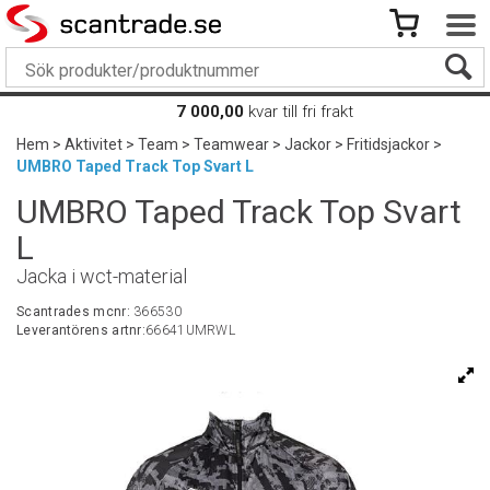
7 000,00
kvar till fri frakt
Hem
>
Aktivitet
>
Team
>
Teamwear
>
Jackor
>
Fritidsjackor
>
UMBRO Taped Track Top Svart L
UMBRO Taped Track Top Svart
L
Jacka i wct-material
Scantrades mcnr:
366530
Leverantörens artnr:
66641UMRWL