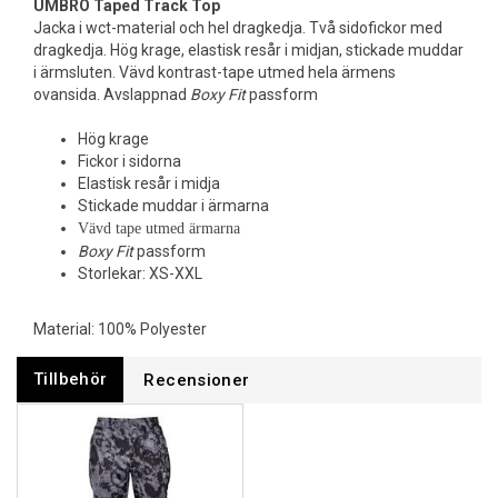
UMBRO Taped Track Top
Jacka i wct-material och hel dragkedja. Två sidofickor med
dragkedja. Hög krage, elastisk resår i midjan, stickade muddar
i ärmsluten. Vävd kontrast-tape utmed hela ärmens
ovansida. Avslappnad
Boxy Fit
passform
Hög krage
Fickor i sidorna
Elastisk resår i midja
Stickade muddar i ärmarna
Vävd tape utmed ärmarna
Boxy Fit
passform
Storlekar: XS-XXL
Material: 100% Polyester
Tillbehör
Recensioner