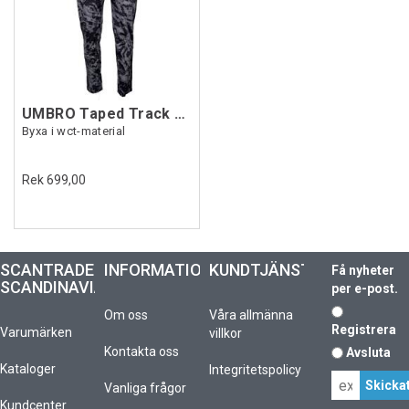
UMBRO Taped Track Pant Svart L
Byxa i wct-material
Rek 699,00
SCANTRADE
INFORMATION
KUNDTJÄNST
Få nyheter
SCANDINAVIA
per e-post.
Om oss
Våra allmänna
Registrera
Varumärken
villkor
Kontakta oss
Avsluta
Kataloger
Integritetspolicy
Vanliga frågor
Kundcenter