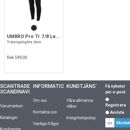
UMBRO Pro Tr 7/8 Leggings W
Träningstights dam
Rek 599,00
SCANTRADE
INFORMATION
KUNDTJÄNST
Få nyheter
SCANDINAVIA
per e-post.
Om oss
Våra allmänna
Registrera
Varumärken
villkor
Kontakta oss
Avsluta
Kataloger
Integritetspolicy
Vanliga frågor
Kundcenter