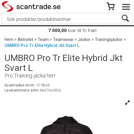
7 000,00
kvar till fri frakt
Hem
>
Aktivitet
>
Team
>
Teamwear
>
Jackor
>
Träningsjackor
>
UMBRO Pro Tr Elite Hybrid Jkt Svart L
UMBRO Pro Tr Elite Hybrid Jkt
Svart L
Pro Training jacka herr
Scantrades mcnr:
370836
Leverantörens artnr:
66676U060L