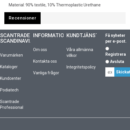
Material: 90% textile, 10% Thermoplastic Urethane
Recensioner
SCANTRADE
INFORMATION
KUNDTJÄNST
Få nyheter
SCANDINAVIA
per e-post.
Om oss
Våra allmänna
Registrera
Varumärken
villkor
Kontakta oss
Avsluta
Kataloger
Integritetspolicy
Vanliga frågor
Kundcenter
Podiatech
Scantrade
Professional