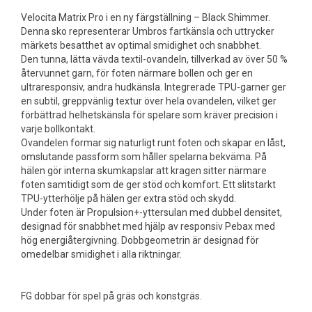
Velocita Matrix Pro i en ny färgställning – Black Shimmer.
Denna sko representerar Umbros fartkänsla och uttrycker
märkets besatthet av optimal smidighet och snabbhet.
Den tunna, lätta vävda textil-ovandeln, tillverkad av över 50 %
återvunnet garn, för foten närmare bollen och ger en
ultraresponsiv, andra hudkänsla. Integrerade TPU-garner ger
en subtil, greppvänlig textur över hela ovandelen, vilket ger
förbättrad helhetskänsla för spelare som kräver precision i
varje bollkontakt.
Ovandelen formar sig naturligt runt foten och skapar en låst,
omslutande passform som håller spelarna bekväma. På
hälen gör interna skumkapslar att kragen sitter närmare
foten samtidigt som de ger stöd och komfort. Ett slitstarkt
TPU-ytterhölje på hälen ger extra stöd och skydd.
Under foten är Propulsion+-yttersulan med dubbel densitet,
designad för snabbhet med hjälp av responsiv Pebax med
hög energiåtergivning. Dobbgeometrin är designad för
omedelbar smidighet i alla riktningar.
FG dobbar för spel på gräs och konstgräs.