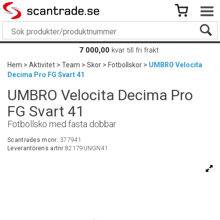
7 000,00
kvar till fri frakt
Hem
>
Aktivitet
>
Team
>
Skor
>
Fotbollskor
>
UMBRO Velocita
Decima Pro FG Svart 41
UMBRO Velocita Decima Pro
FG Svart 41
Fotbollsko med fasta dobbar
Scantrades mcnr:
377941
Leverantörens artnr:
82179UNGN41