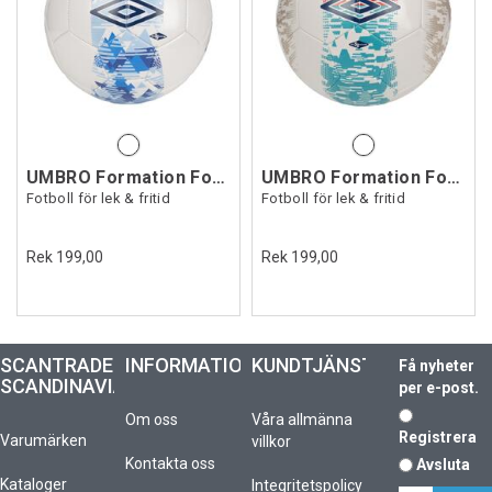
UMBRO Formation Football
UMBRO Formation Football
Fotboll för lek & fritid
Fotboll för lek & fritid
Rek 199,00
Rek 199,00
SCANTRADE
INFORMATION
KUNDTJÄNST
Få nyheter
SCANDINAVIA
per e-post.
Om oss
Våra allmänna
Registrera
Varumärken
villkor
Kontakta oss
Avsluta
Kataloger
Integritetspolicy