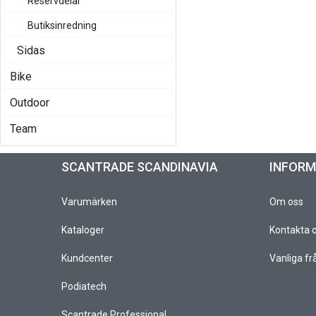
Reservdelar
Butiksinredning
Sidas
Bike
Outdoor
Team
SCANTRADE SCANDINAVIA
INFOR
Varumärken
Om oss
Kataloger
Kontakta 
Kundcenter
Vanliga fr
Podiatech
Scantrade Professional