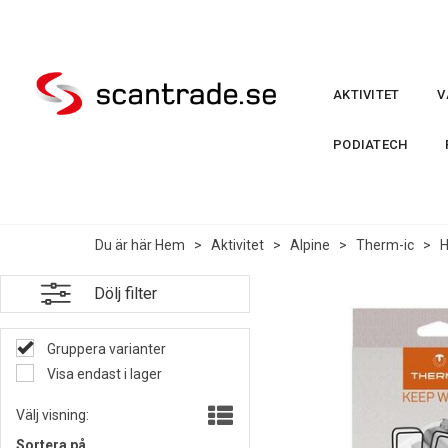
AKTIVITET
V
PODIATECH
Du är här
Hem
>
Aktivitet
>
Alpine
>
Therm-ic
>
H
Dölj filter
Gruppera varianter
Visa endast i lager
Välj visning:
Sortera på