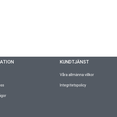
MATION
KUNDTJÄNST
Våra allmänna villkor
oss
Integritetspolicy
ågor