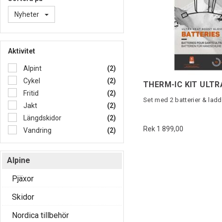
Nyheter
Aktivitet
Alpint
(2)
Cykel
(2)
Fritid
(2)
Set med 2 batterier & lad
Jakt
(2)
Längdskidor
(2)
Rek 1 899,00
Vandring
(2)
Alpine
Pjäxor
Skidor
Nordica tillbehör