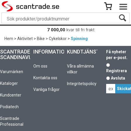
7 000,00
kvar till fri frakt
Hem
>
Aktivitet
>
Bike
>
Cykelskor
>
Spinning
SCANTRADE
INFORMATION
KUNDTJÄNST
Få nyheter
SCANDINAVIA
per e-post.
Om oss
Våra allmänna
Registrera
Varumärken
villkor
Kontakta oss
Avsluta
Kataloger
Integritetspolicy
Vanliga frågor
Kundcenter
Podiatech
Scantrade
Professional