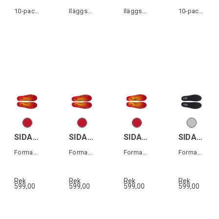
10-pack sulor till hyrpjäxor
Iläggssulor vinter
Iläggssulor vinter
10-pack sulor till hyrpjäxor
SIDAS 3FEET ECO WINTER MID
SIDAS 3FEET ECO WINTER LOW
SIDAS 3FEET ECO WINTER HIGH
SIDAS 3FEET ECO WARM LOW
Formade iläggssulor medelhögt fotvalv
Formade iläggssulor lågt fotvalv
Formade iläggssulor högt fotvalv
Formade iläggssulor lågt fotvalv
Rek
Rek
Rek
Rek
599,00
599,00
599,00
599,00