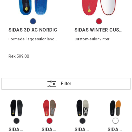
SIDAS 3D XC NORDIC
SIDAS WINTER CUSTOM SKI
Formade iläggssulor längdskidåkning
Custom-sulor vinter
Rek 599,00
Filter
SIDAS SANISOL 3D (10p)
SIDAS WINTER+ SLIM
SIDAS COMFORT + MERINO
SIDAS WINTER RENTAL (10p)