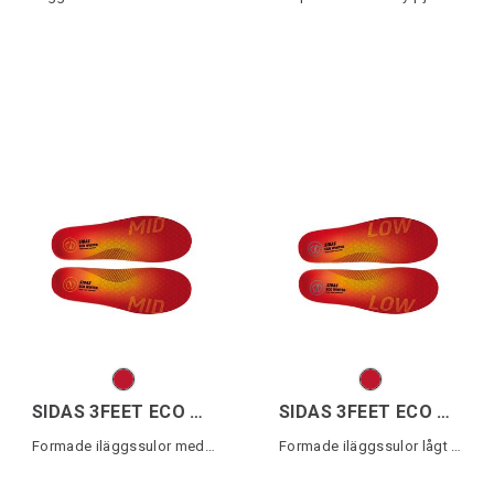
SIDAS 3FEET ECO WINTER MID
SIDAS 3FEET ECO WINTER LOW
Formade iläggssulor medelhögt fotvalv
Formade iläggssulor lågt fotvalv