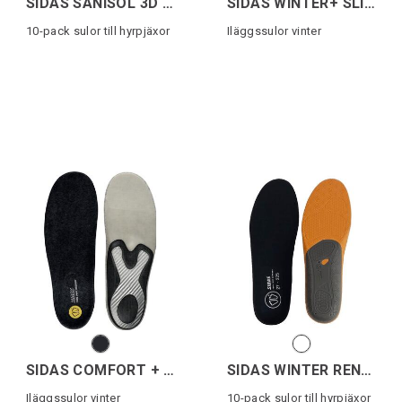
SIDAS SANISOL 3D (10p)
SIDAS WINTER+ SLIM
10-pack sulor till hyrpjäxor
Iläggssulor vinter
SIDAS COMFORT + MERINO
SIDAS WINTER RENTAL (10p)
Iläggssulor vinter
10-pack sulor till hyrpjäxor