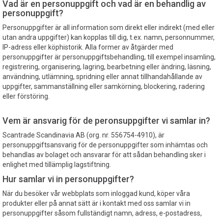
Vad är en personuppgift och vad är en behandlig av
personuppgift?
Personuppgifter är all information som direkt eller indirekt (med eller
utan andra uppgifter) kan kopplas till dig, t.ex. namn, personnummer,
IP-adress eller köphistorik. Alla former av åtgärder med
personuppgifter är personuppgiftsbehandling, till exempel insamling,
registrering, organisering, lagring, bearbetning eller ändring, läsning,
användning, utlämning, spridning eller annat tillhandahållande av
uppgifter, sammanställning eller samkörning, blockering, radering
eller förstöring.
Vem är ansvarig för de peronsuppgifter vi samlar in?
Scantrade Scandinavia AB (org. nr. 556754-4910), är
personuppgiftsansvarig för de personuppgifter som inhämtas och
behandlas av bolaget och ansvarar för att sådan behandling sker i
enlighet med tillämplig lagstiftning.
Hur samlar vi in personuppgifter?
När du besöker vår webbplats som inloggad kund, köper våra
produkter eller på annat sätt är i kontakt med oss samlar vi in
personuppgifter såsom fullständigt namn, adress, e-postadress,