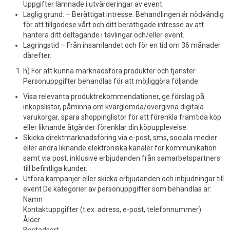
Uppgifter lämnade i utvärderingar av event
Laglig grund: – Berättigat intresse. Behandlingen är nödvändig
för att tillgodose vårt och ditt berättigade intresse av att
hantera ditt deltagande i tävlingar och/eller event.
Lagringstid – Från insamlandet och för en tid om 36 månader
därefter.
h) För att kunna marknadsföra produkter och tjänster.
Personuppgifter behandlas för att möjliggöra följande:
Visa relevanta produktrekommendationer, ge förslag på
inköpslistor, påminna om kvarglömda/övergivna digitala
varukorgar, spara shoppinglistor för att förenkla framtida köp
eller liknande åtgärder förenklar din köpupplevelse.
Skicka direktmarknadsföring via e-post, sms, sociala medier
eller andra liknande elektroniska kanaler för kommunikation
samt via post, inklusive erbjudanden från samarbetspartners
till befintliga kunder.
Utföra kampanjer eller skicka erbjudanden och inbjudningar till
event De kategorier av personuppgifter som behandlas är:
Namn
Kontaktuppgifter (t.ex. adress, e-post, telefonnummer)
Ålder