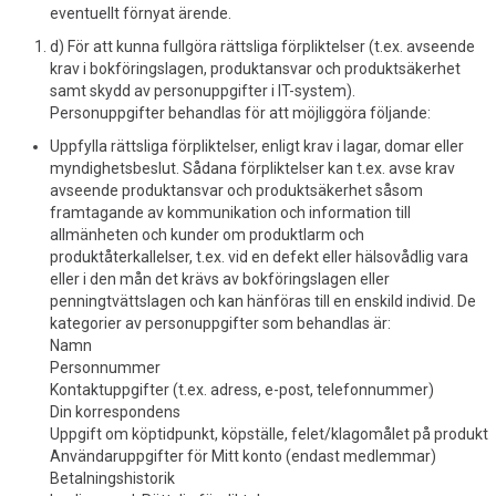
eventuellt förnyat ärende.
d) För att kunna fullgöra rättsliga förpliktelser (t.ex. avseende
krav i bokföringslagen, produktansvar och produktsäkerhet
samt skydd av personuppgifter i IT-system).
Personuppgifter behandlas för att möjliggöra följande:
Uppfylla rättsliga förpliktelser, enligt krav i lagar, domar eller
myndighetsbeslut. Sådana förpliktelser kan t.ex. avse krav
avseende produktansvar och produktsäkerhet såsom
framtagande av kommunikation och information till
allmänheten och kunder om produktlarm och
produktåterkallelser, t.ex. vid en defekt eller hälsovådlig vara
eller i den mån det krävs av bokföringslagen eller
penningtvättslagen och kan hänföras till en enskild individ. De
kategorier av personuppgifter som behandlas är:
Namn
Personnummer
Kontaktuppgifter (t.ex. adress, e-post, telefonnummer)
Din korrespondens
Uppgift om köptidpunkt, köpställe, felet/klagomålet på produkt
Användaruppgifter för Mitt konto (endast medlemmar)
Betalningshistorik