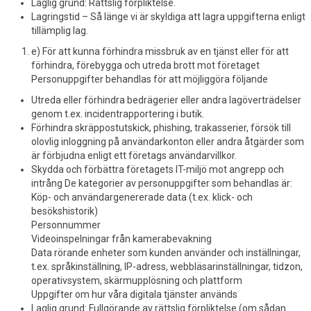
Laglig grund: Rättslig förpliktelse.
Lagringstid – Så länge vi är skyldiga att lagra uppgifterna enligt
tillämplig lag.
e) För att kunna förhindra missbruk av en tjänst eller för att
förhindra, förebygga och utreda brott mot företaget
Personuppgifter behandlas för att möjliggöra följande
Utreda eller förhindra bedrägerier eller andra lagöverträdelser
genom t.ex. incidentrapportering i butik.
Förhindra skräppostutskick, phishing, trakasserier, försök till
olovlig inloggning på användarkonton eller andra åtgärder som
är förbjudna enligt ett företags användarvillkor.
Skydda och förbättra företagets IT-miljö mot angrepp och
intrång De kategorier av personuppgifter som behandlas är:
Köp- och användargenererade data (t.ex. klick- och
besökshistorik)
Personnummer
Videoinspelningar från kamerabevakning
Data rörande enheter som kunden använder och inställningar,
t.ex. språkinställning, IP-adress, webbläsarinställningar, tidzon,
operativsystem, skärmupplösning och plattform
Uppgifter om hur våra digitala tjänster används
Laglig grund: Fullgörande av rättslig förpliktelse (om sådan