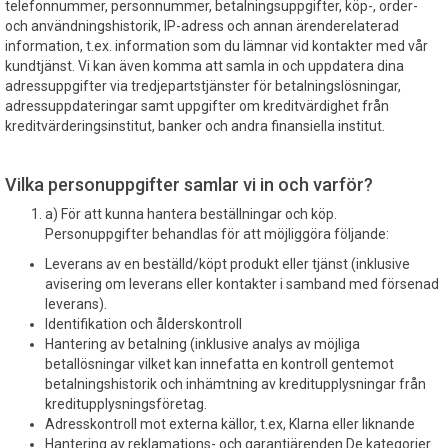
telefonnummer, personnummer, betalningsuppgifter, köp-, order-
och användningshistorik, IP-adress och annan ärenderelaterad
information, t.ex. information som du lämnar vid kontakter med vår
kundtjänst. Vi kan även komma att samla in och uppdatera dina
adressuppgifter via tredjepartstjänster för betalningslösningar,
adressuppdateringar samt uppgifter om kreditvärdighet från
kreditvärderingsinstitut, banker och andra finansiella institut.
Vilka personuppgifter samlar vi in och varför?
a) För att kunna hantera beställningar och köp.
Personuppgifter behandlas för att möjliggöra följande:
Leverans av en beställd/köpt produkt eller tjänst (inklusive
avisering om leverans eller kontakter i samband med försenad
leverans).
Identifikation och ålderskontroll
Hantering av betalning (inklusive analys av möjliga
betallösningar vilket kan innefatta en kontroll gentemot
betalningshistorik och inhämtning av kreditupplysningar från
kreditupplysningsföretag.
Adresskontroll mot externa källor, t.ex, Klarna eller liknande
Hantering av reklamations- och garantiärenden De kategorier