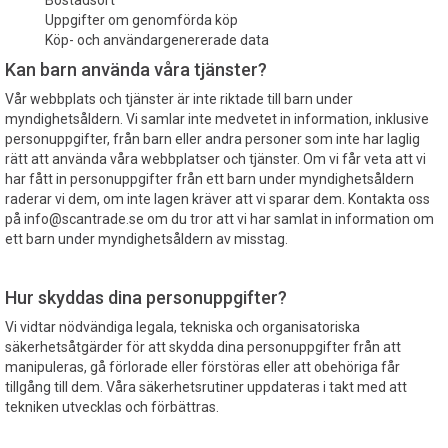
Bostadsort
Uppgifter om genomförda köp
Köp- och användargenererade data
Kan barn använda våra tjänster?
Vår webbplats och tjänster är inte riktade till barn under
myndighetsåldern. Vi samlar inte medvetet in information, inklusive
personuppgifter, från barn eller andra personer som inte har laglig
rätt att använda våra webbplatser och tjänster. Om vi får veta att vi
har fått in personuppgifter från ett barn under myndighetsåldern
raderar vi dem, om inte lagen kräver att vi sparar dem. Kontakta oss
på info@scantrade.se om du tror att vi har samlat in information om
ett barn under myndighetsåldern av misstag.
Hur skyddas dina personuppgifter?
Vi vidtar nödvändiga legala, tekniska och organisatoriska
säkerhetsåtgärder för att skydda dina personuppgifter från att
manipuleras, gå förlorade eller förstöras eller att obehöriga får
tillgång till dem. Våra säkerhetsrutiner uppdateras i takt med att
tekniken utvecklas och förbättras.