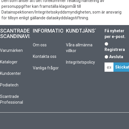
Den som anser att det förekommer felaktig hantering av
personuppgifter kan framställa klagomål till
Datainspektionen/Integritetsskyddsmyndigheten, som är ansvarig
för tillsyn enligt gällande dataskyddslagstiftning.
SCANTRADE
INFORMATION
KUNDTJÄNST
Få nyheter
SCANDINAVIA
per e-post.
Om oss
Våra allmänna
Registrera
Varumärken
villkor
Kontakta oss
Avsluta
Kataloger
Integritetspolicy
Vanliga frågor
Kundcenter
Podiatech
Scantrade
Professional