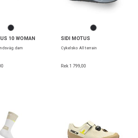
NIUS 10 WOMAN
SIDI MOTUS
andsväg dam
Cykelsko All terrain
00
Rek 1 799,00